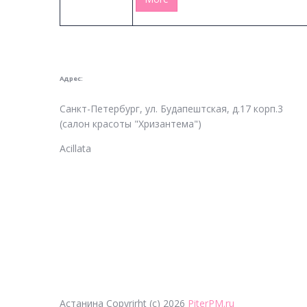
Адрес:
Санкт-Петербург, ул. Будапештская, д.17 корп.3
(салон красоты "Хризантема")
Acillata
Астанина
Copyrirht
(с)
2026
PiterPM.ru