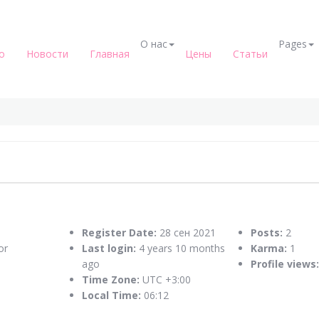
О нас
Pages
о
Новости
Главная
Цены
Статьи
n
Register Date:
28 сен 2021
Posts:
2
or
Last login:
4 years 10 months
Karma:
1
ago
Profile views:
Time Zone:
UTC +3:00
Local Time:
06:12