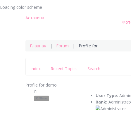
Loading color scheme
Астанина
Фот
Главная
Forum
Profile for
Index
Recent Topics
Search
Profile for demo
User Type:
Admi
Offline
Rank:
Administrat